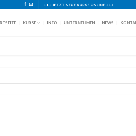
+++ JETZT NEUE KURSE ONLINE +++
RTSEITE
KURSE
INFO
UNTERNEHMEN
NEWS
KONTA