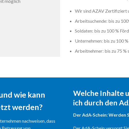
eit möglich
Wir sind AZAV Zertifiziert
Arbeitsuchende: bis zu 10
Soldaten: bis zu 100 % För
Unternehmen: bis zu 100 %
Arbeitnehmer: bis zu 75 % 
Welche Inhalte 
 und wie kann
ich durch den A
etzt werden?
Der AdA-Schein: Werden S
ternehmen nachweisen, dass
e Betreuung von
Der AdA-Schein versorgt Si