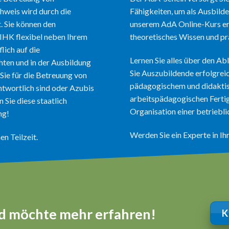
hweis wird durch die
Fähigkeiten, um als Ausbilde
. Sie können den
unserem AdA Online-Kurs erf
 IHK flexibel neben Ihrem
theoretisches Wissen und pr
lich auf die
Lernen Sie alles über den Ab
ten und in der Ausbildung
Sie Auszubildende erfolgre
 Sie für die Betreuung von
pädagogischem und didakti
twortlich sind oder Azubis
arbeitspädagogischen Fertig
n Sie diese staatlich
Organisation einer betriebl
ng!
Werden Sie ein Experte in I
n Teilzeit.
und möchte mehr erfahren!
K