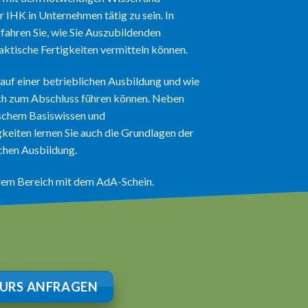
r IHK in Unternehmen tätig zu sein. In
ahren Sie, wie Sie Auszubildenden
aktische Fertigkeiten vermitteln können.
lauf einer betrieblichen Ausbildung und wie
ich zum Abschluss führen können. Neben
schem Basiswissen und
keiten lernen Sie auch die Grundlagen der
ichen Ausbildung.
hrem Bereich mit dem AdA-Schein.
URS ANFRAGEN