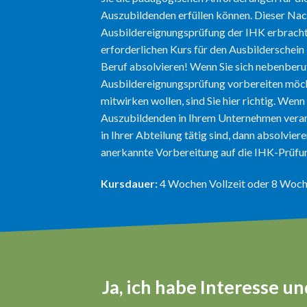
Auszubildenden erfüllen können. Dieser Nac
Ausbildereignungsprüfung der IHK erbracht
erforderlichen Kurs für den Ausbilderschein
Beruf absolvieren! Wenn Sie sich nebenberuf
Ausbildereignungsprüfung vorbereiten möch
mitwirken wollen, sind Sie hier richtig. Wenn
Auszubildenden in Ihrem Unternehmen veran
in Ihrer Abteilung tätig sind, dann absolviere
anerkannte Vorbereitung auf die IHK-Prüfu
Kursdauer:
4 Wochen Vollzeit oder 8 Woche
Ja, ich habe Interesse 