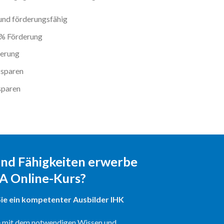
 und förderungsfähig
0% Förderung
derung
 sparen
sparen
und Fähigkeiten erwerbe
dA Online-Kurs?
ie ein kompetenter Ausbilder IHK
e mit dem notwendigen Wissen und